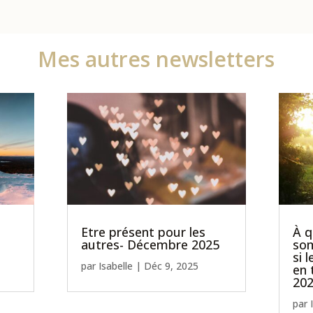
Mes autres newsletters
Etre présent pour les
À q
autres- Décembre 2025
so
si 
par
Isabelle
|
Déc 9, 2025
en 
20
par