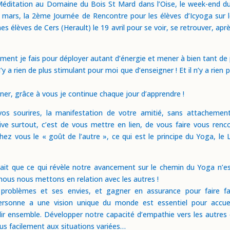
 Méditation au Domaine du Bois St Mard dans l’Oise, le week-end du
ars, la 2ème Journée de Rencontre pour les élèves d’Icyoga sur l
es élèves de Cers (Herault) le 19 avril pour se voir, se retrouver, ap
nt je fais pour déployer autant d’énergie et mener à bien tant de p
’y a rien de plus stimulant pour moi que d’enseigner ! Et il n’y a rie
ner, grâce à vous je continue chaque jour d’apprendre !
s sourires, la manifestation de votre amitié, sans attachement
ve surtout, c’est de vous mettre en lien, de vous faire vous renco
hez vous le « goût de l’autre », ce qui est le principe du Yoga, le
ait que ce qui révèle notre avancement sur le chemin du Yoga n’es
nous nous mettons en relation avec les autres !
problèmes et ses envies, et gagner en assurance pour faire fac
sonne a une vision unique du monde est essentiel pour accueill
dir ensemble. Développer notre capacité d’empathie vers les autres e
us facilement aux situations variées…