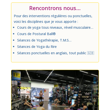
Rencontrons nous…
Pour des interventions régulières ou ponctuelles,
voici les disciplines que je vous apporte :
Cours de yoga tous niveaux, réveil musculaire…
Cours de Postural Ball®
Séances de Yogathérapie, T.M.S…
Séances de Yoga du Rire
Séances ponctuelles en anglais, tout public
🇬🇧