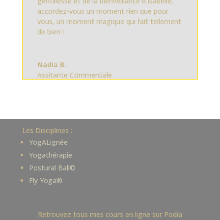
gentillesse et de la bienveillance d’Isabelle,
accordez-vous un moment rien que pour
vous, un moment magique qui fait tellement
de bien !
Nadia B.
Assitante Commerciale
Les Disciplines :
YogALignée
Yogathérapie
Postural Ball©
Fly Yoga®
Retrouvez tous mes cours en ligne sur Podia