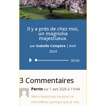
Il y a près de chez moi,
un magnolia
majestueux.
par
Isabelle Compère
|
Avril
2024
Lecteur
00:00
audio
3 Commentaires
Perrin
sur 1 avril 2024 à 11h44
Merci beaucoup isa pour ce
merveilleux partage que je vais