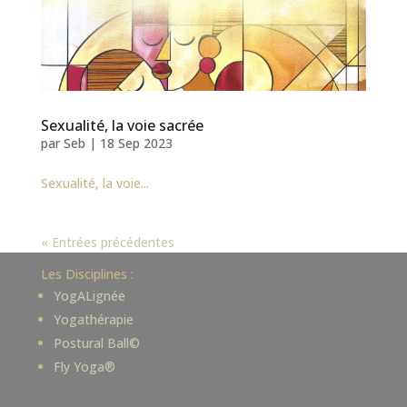
Sexualité, la voie sacrée
par
Seb
|
18 Sep 2023
Sexualité, la voie...
« Entrées précédentes
Les Disciplines :
YogALignée
Yogathérapie
Postural Ball©
Fly Yoga®