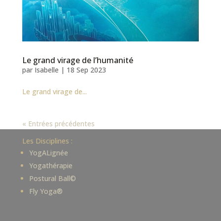
Le grand virage de l’humanité
par
Isabelle
|
18 Sep 2023
Le grand virage de...
« Entrées précédentes
Les Disciplines :
YogALignée
Yogathérapie
Postural Ball©
Fly Yoga®