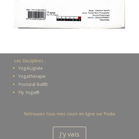
Les Disciplines :
YogALignée
Yogathérapie
Postural Ball©
Fly Yoga®
Retrouvez tous mes cours en ligne sur Podia
J'y vais