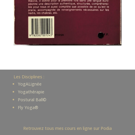
Les Disciplines :
YogALignée
Yogathérapie
Postural Ball©
Fly Yoga®
Retrouvez tous mes cours en ligne sur Podia