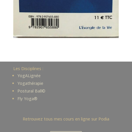
Les Disciplines :
YogALignée
Yogathérapie
Postural Ball©
Fly Yoga®
Retrouvez tous mes cours en ligne sur Podia