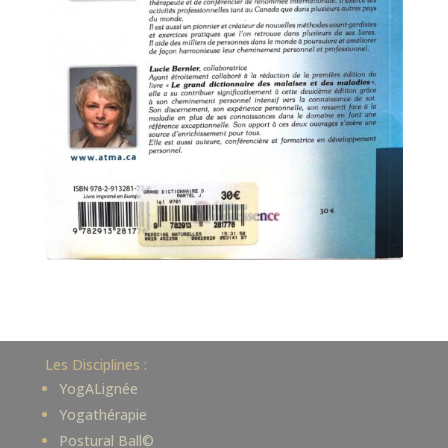
Les Disciplines :
YogALignée
Yogathérapie
Postural Ball©