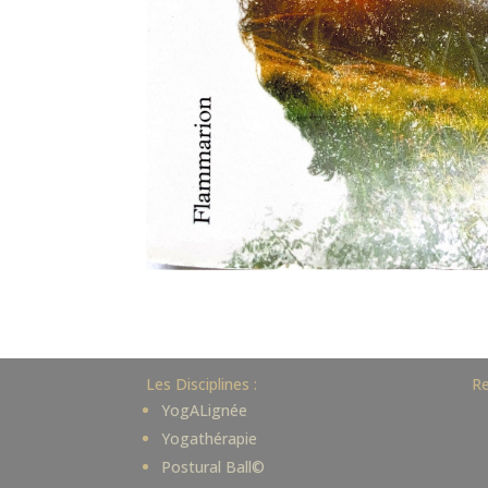
Les Disciplines :
Re
YogALignée
Yogathérapie
Postural Ball©