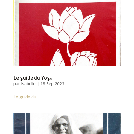
Le guide du Yoga
par
Isabelle
|
18 Sep 2023
Le guide du...