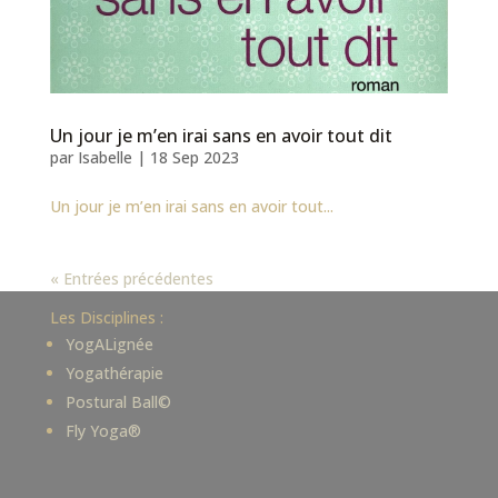
Un jour je m’en irai sans en avoir tout dit
par
Isabelle
|
18 Sep 2023
Un jour je m’en irai sans en avoir tout...
« Entrées précédentes
Les Disciplines :
YogALignée
Yogathérapie
Postural Ball©
Fly Yoga®